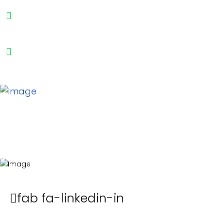
(54 11) 5554-7218
MIÑONES 1856 | C1428ATB
BUENOS AIRES - ARGENTINA
fab fa-linkedin-in